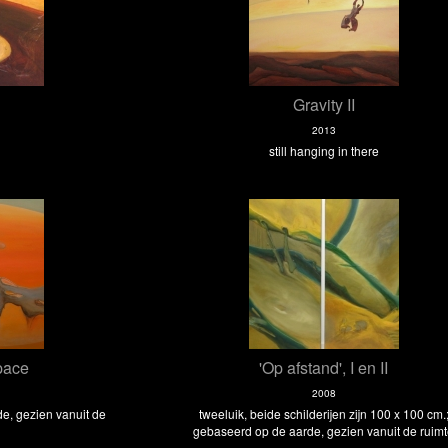
Gravity II
2013
still hanging in there
pace
'Op afstand', I en II
2008
e, gezien vanuit de
tweeluik, beide schilderijen zijn 100 x 100 cm.
gebaseerd op de aarde, gezien vanuit de ruim