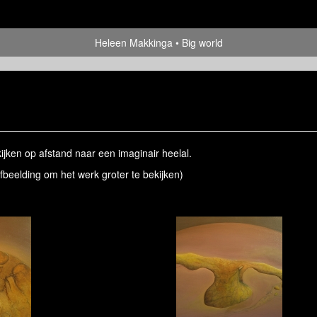
Heleen Makkinga
Big world
ijken op afstand naar een imaginair heelal.
afbeelding om het werk groter te bekijken)