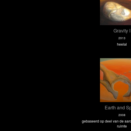
Gravity I
2013
heelal
Earth and S
2008
gebaseerd op deel van de aard
ruimte