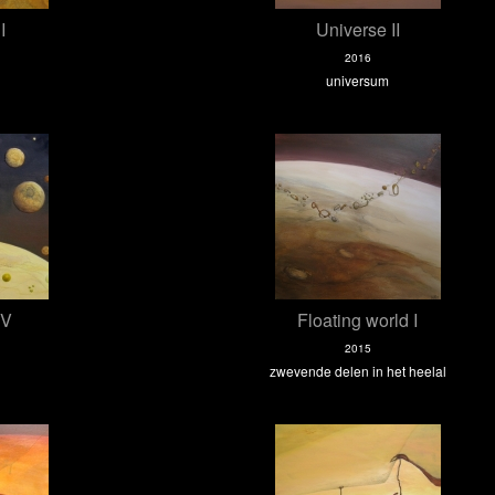
I
Universe II
2016
universum
IV
Floating world I
2015
zwevende delen in het heelal